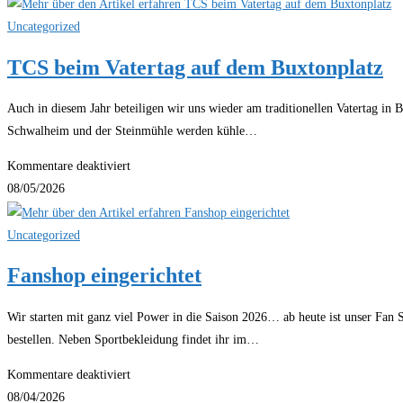
Summer-
Slam
Uncategorized
2026
TCS beim Vatertag auf dem Buxtonplatz
Auch in diesem Jahr beteiligen wir uns wieder am traditionellen Vatertag
Schwalheim und der Steinmühle werden kühle…
für
Kommentare deaktiviert
TCS
08/05/2026
beim
Vatertag
Uncategorized
auf
Fanshop eingerichtet
dem
Buxtonplatz
Wir starten mit ganz viel Power in die Saison 2026… ab heute ist unser Fan 
bestellen. Neben Sportbekleidung findet ihr im…
für
Kommentare deaktiviert
Fanshop
08/04/2026