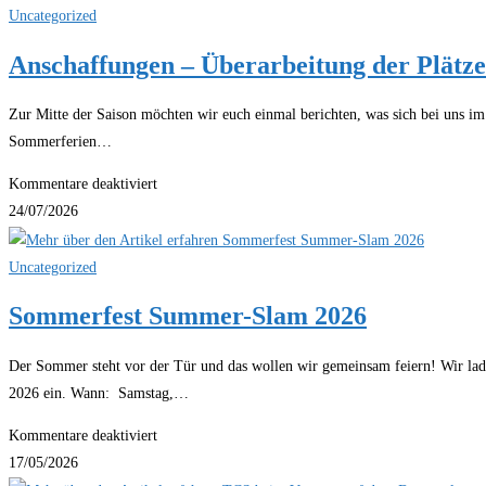
durchsuchen
Uncategorized
Anschaffungen – Überarbeitung der Plätz
Zur Mitte der Saison möchten wir euch einmal berichten, was sich bei uns im 
Sommerferien…
für
Kommentare deaktiviert
Anschaffungen
24/07/2026
–
Überarbeitung
Uncategorized
der
Sommerfest Summer-Slam 2026
Plätze
–
Der Sommer steht vor der Tür und das wollen wir gemeinsam feiern! Wir la
LK-
2026 ein. Wann: Samstag,…
Turniere
für
Kommentare deaktiviert
Sommerfest
17/05/2026