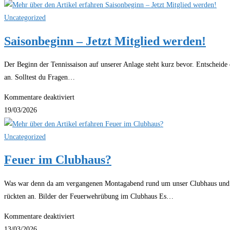
laufen
Uncategorized
Saisonbeginn – Jetzt Mitglied werden!
Der Beginn der Tennissaison auf unserer Anlage steht kurz bevor. Entscheide 
an. Solltest du Fragen…
für
Kommentare deaktiviert
Saisonbeginn
19/03/2026
–
Jetzt
Uncategorized
Mitglied
Feuer im Clubhaus?
werden!
Was war denn da am vergangenen Montagabend rund um unser Clubhaus und 
rückten an. Bilder der Feuerwehrübung im Clubhaus Es…
für
Kommentare deaktiviert
Feuer
13/03/2026