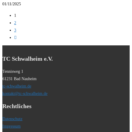
Winterschlaf
01/11/2025
1
2
3
Zur
nächsten
Seite
TC Schwalheim e.V.
Tennisweg 1
61231 Bad Nauheim
tc-schwalheim.de
kontakt@tc-schwalheim.de
Rechtliches
Datenschutz
Impressum