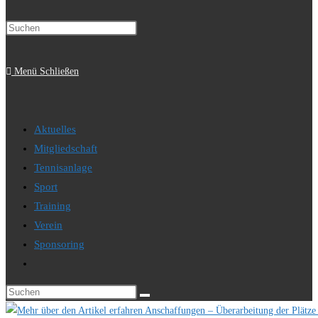
Press
Suche
Escape
to
Menü
Schließen
close
the
umschalten
search
Aktuelles
panel.
Mitgliedschaft
Tennisanlage
Sport
Training
Verein
Sponsoring
Website-
Suche
Diese
umschalten
Website