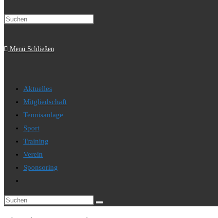
Press
Suche
Escape
to
Menü
Schließen
close
the
umschalten
search
Aktuelles
panel.
Mitgliedschaft
Tennisanlage
Sport
Training
Verein
Sponsoring
Website-
Suche
Diese
umschalten
Website