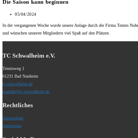
Die Saison kann beginnen
durchsuchen
Beitrag
05/04/2024
veröffentlicht:
In der vergangenen Woche wurde unsere Anlage durch die Firma Tennis Nohe in
und wünschen unseren Mitgliedern viel Spaß auf den Plätzen.
TC Schwalheim e.V.
Tennisweg 1
61231 Bad Nauheim
tc-schwalheim.de
kontakt@tc-schwalheim.de
Rechtliches
Datenschutz
Impressum