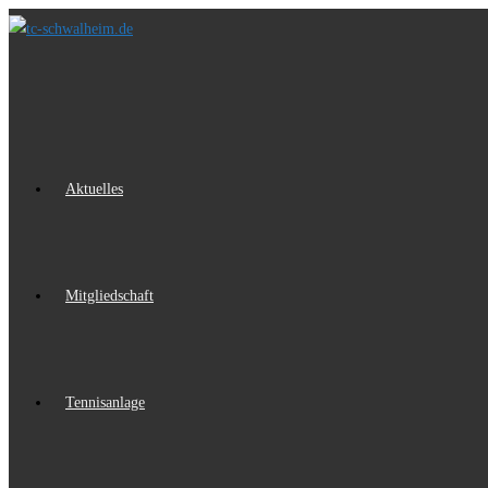
Zum
Inhalt
springen
Aktuelles
Mitgliedschaft
Tennisanlage