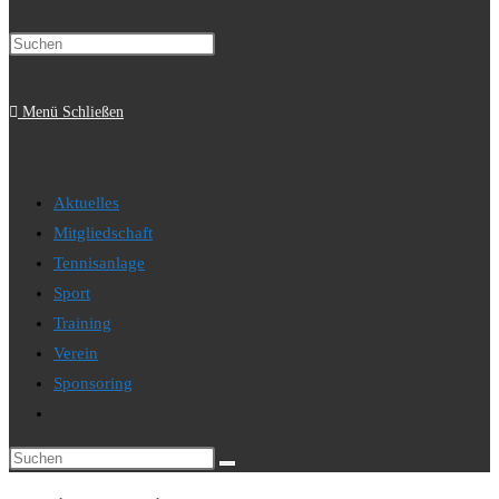
Press
Suche
Escape
to
Menü
Schließen
close
the
umschalten
search
Aktuelles
panel.
Mitgliedschaft
Tennisanlage
Sport
Training
Verein
Sponsoring
Website-
Suche
Diese
umschalten
Website