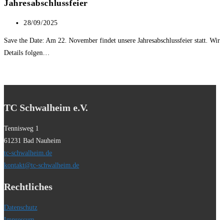
Jahresabschlussfeier
durchsuchen
Beitrag
28/09/2025
veröffentlicht:
Save the Date: Am 22. November findet unsere Jahresabschlussfeier statt. Wir
Details folgen…
TC Schwalheim e.V.
Tennisweg 1
61231 Bad Nauheim
tc-schwalheim.de
kontakt@tc-schwalheim.de
Rechtliches
Datenschutz
Impressum