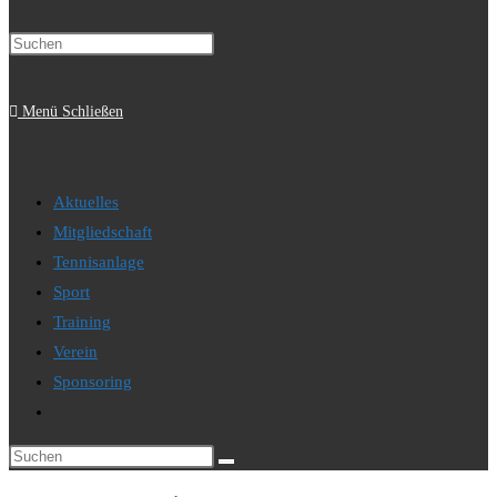
Press
Suche
Escape
to
Menü
Schließen
close
the
umschalten
search
Aktuelles
panel.
Mitgliedschaft
Tennisanlage
Sport
Training
Verein
Sponsoring
Website-
Suche
Diese
umschalten
Website